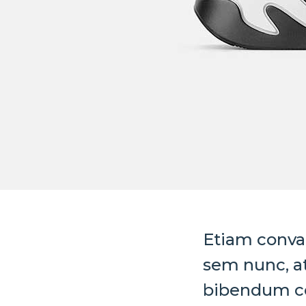
Etiam conval
sem nunc, a
bibendum con