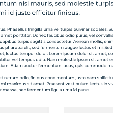
um nisl mauris, sed molestie turpis 
i id justo efficitur finibus.
s. Phasellus fringilla urna vel turpis pulvinar sodales. 
met porttitor. Donec faucibus odio purus, vel convallis 
dapibus turpis sagittis consectetur. Aenean mollis, enim
us pharetra elit, sed fermentum augue lectus et mi. Sed 
l et, luctus tempor dolor. Lorem ipsum dolor sit amet, c
urabitur vel tempus odio. Nam molestie ipsum sit amet e
tium. Etiam auctor fermentum lacus, quis commodo m
et rutrum odio, finibus condimentum justo nam sollici
i maximus sit amet. Praesent vestibulum, lectus in viv
 massa, nec fermentum ligula urna id purus.