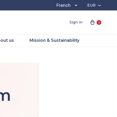
EUR
EUR
Cart
Sign in
0
GBP
out us
Mission & Sustainability
rm