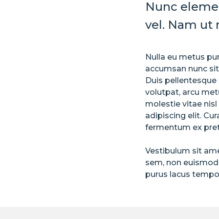
Nunc element
vel. Nam ut m
Nulla eu metus puru
accumsan nunc sit a
Duis pellentesque 
volutpat, arcu met
molestie vitae nis
adipiscing elit. C
fermentum ex pre
Vestibulum sit am
sem, non euismod m
purus lacus tempor