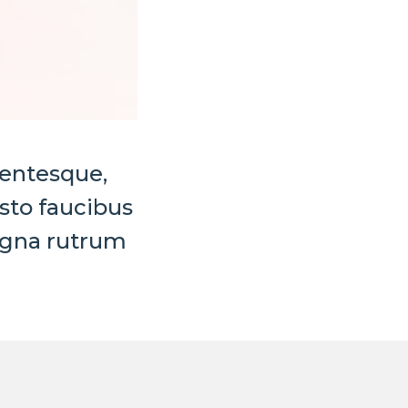
lentesque,
usto faucibus
agna rutrum