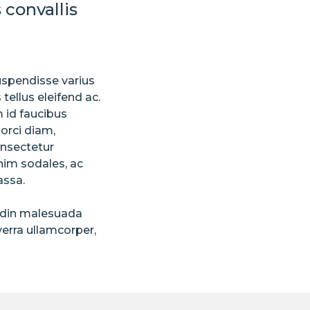
convallis
Suspendisse varius
tellus eleifend ac.
 id faucibus
orci diam,
onsectetur
nim sodales, ac
assa.
tudin malesuada
erra ullamcorper,