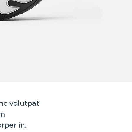
nc volutpat
am
rper in.