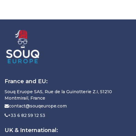
France and EU:
Souq Eruope SAS, Rue de la Guinotterie Z.I, 51210
Montmirail, France
contact@souqeurope.com
+33 6 82 59 12 53
UK & International: