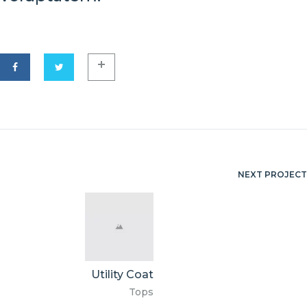
NEXT PROJECT
Project
navigation
Utility Coat
Tops